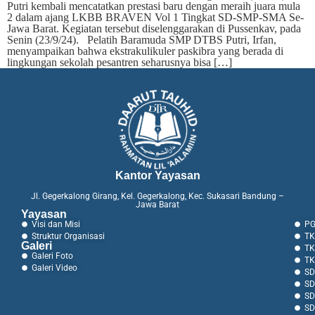
Putri kembali mencatatkan prestasi baru dengan meraih juara mula
2 dalam ajang LKBB BRAVEN Vol 1 Tingkat SD-SMP-SMA Se-
Jawa Barat. Kegiatan tersebut diselenggarakan di Pussenkav, pada
Senin (23/9/24). Pelatih Baramuda SMP DTBS Putri, Irfan,
menyampaikan bahwa ekstrakulikuler paskibra yang berada di
lingkungan sekolah pesantren seharusnya bisa […]
Kantor Yayasan
Jl. Gegerkalong Girang, Kel. Gegerkalong, Kec. Sukasari Bandung –
Jawa Barat
Yayasan
Visi dan Misi
PG
Struktur Organisasi
TK
Galeri
TK
Galeri Foto
TK
Galeri Video
SD
SD
SD
SD