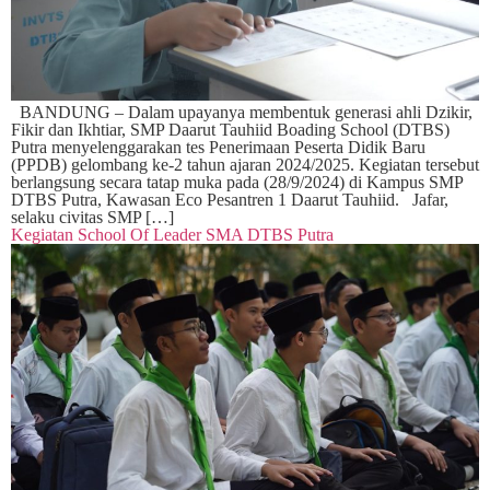
BANDUNG – Dalam upayanya membentuk generasi ahli Dzikir,
Fikir dan Ikhtiar, SMP Daarut Tauhiid Boading School (DTBS)
Putra menyelenggarakan tes Penerimaan Peserta Didik Baru
(PPDB) gelombang ke-2 tahun ajaran 2024/2025. Kegiatan tersebut
berlangsung secara tatap muka pada (28/9/2024) di Kampus SMP
DTBS Putra, Kawasan Eco Pesantren 1 Daarut Tauhiid. Jafar,
selaku civitas SMP […]
Kegiatan School Of Leader SMA DTBS Putra