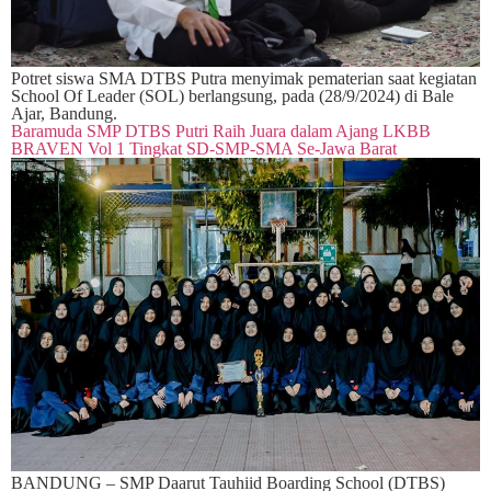
Potret siswa SMA DTBS Putra menyimak pematerian saat kegiatan
School Of Leader (SOL) berlangsung, pada (28/9/2024) di Bale
Ajar, Bandung.
Baramuda SMP DTBS Putri Raih Juara dalam Ajang LKBB
BRAVEN Vol 1 Tingkat SD-SMP-SMA Se-Jawa Barat
BANDUNG – SMP Daarut Tauhiid Boarding School (DTBS)