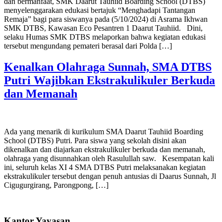
dan bermanfaat, SMK Daarut Tauhiid Boarding School (DTBS)
menyelenggarakan edukasi bertajuk “Menghadapi Tantangan
Remaja” bagi para siswanya pada (5/10/2024) di Asrama Ikhwan
SMK DTBS, Kawasan Eco Pesantren 1 Daarut Tauhiid. Dini,
selaku Humas SMK DTBS melaporkan bahwa kegiatan edukasi
tersebut mengundang pemateri berasal dari Polda […]
Kenalkan Olahraga Sunnah, SMA DTBS
Putri Wajibkan Ekstrakulikuler Berkuda
dan Memanah
Ada yang menarik di kurikulum SMA Daarut Tauhiid Boarding
School (DTBS) Putri. Para siswa yang sekolah disini akan
dikenalkan dan diajarkan ekstrakulikuler berkuda dan memanah,
olahraga yang disunnahkan oleh Rasulullah saw. Kesempatan kali
ini, seluruh kelas XI 4 SMA DTBS Putri melaksanakan kegiatan
ekstrakulikuler tersebut dengan penuh antusias di Daarus Sunnah, Jl
Cigugurgirang, Parongpong, […]
Kantor Yayasan