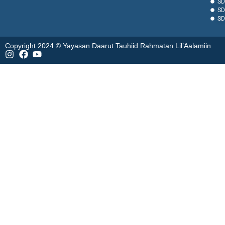
SD
SD
SD
Copyright 2024 © Yayasan Daarut Tauhiid Rahmatan Lil’Aalamiin