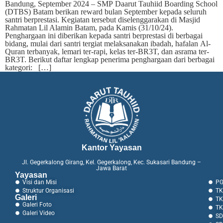
Bandung, September 2024 – SMP Daarut Tauhiid Boarding School
(DTBS) Batam berikan reward bulan September kepada seluruh
santri berprestasi. Kegiatan tersebut diselenggarakan di Masjid
Rahmatan Lil Alamin Batam, pada Kamis (31/10/24).
Penghargaan ini diberikan kepada santri berprestasi di berbagai
bidang, mulai dari santri tergiat melaksanakan ibadah, hafalan Al-
Quran terbanyak, lemari ter-rapi, kelas ter-BR3T, dan asrama ter-
BR3T. Berikut daftar lengkap penerima penghargaan dari berbagai
kategori: […]
Kantor Yayasan
Jl. Gegerkalong Girang, Kel. Gegerkalong, Kec. Sukasari Bandung –
Jawa Barat
Yayasan
Visi dan Misi
PG
Struktur Organisasi
TK
Galeri
TK
Galeri Foto
TK
Galeri Video
SD