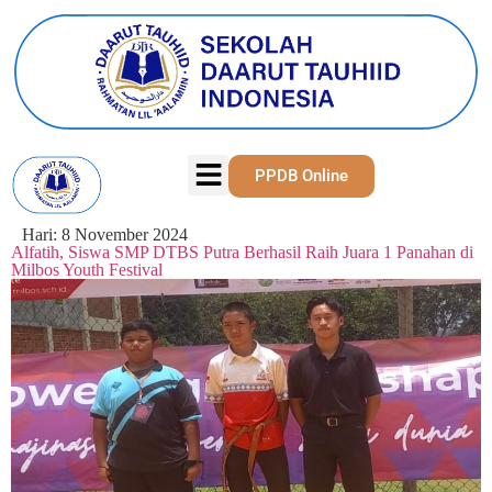
PPDB Online
Hari:
8 November 2024
Alfatih, Siswa SMP DTBS Putra Berhasil Raih Juara 1 Panahan di
Milbos Youth Festival