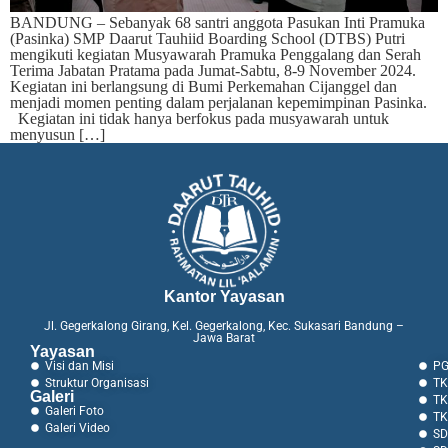
BANDUNG – Sebanyak 68 santri anggota Pasukan Inti Pramuka
(Pasinka) SMP Daarut Tauhiid Boarding School (DTBS) Putri
mengikuti kegiatan Musyawarah Pramuka Penggalang dan Serah
Terima Jabatan Pratama pada Jumat-Sabtu, 8-9 November 2024.
Kegiatan ini berlangsung di Bumi Perkemahan Cijanggel dan
menjadi momen penting dalam perjalanan kepemimpinan Pasinka.
Kegiatan ini tidak hanya berfokus pada musyawarah untuk
menyusun […]
Kantor Yayasan
Jl. Gegerkalong Girang, Kel. Gegerkalong, Kec. Sukasari Bandung –
Jawa Barat
Yayasan
Visi dan Misi
PG
Struktur Organisasi
TK
Galeri
TK
Galeri Foto
TK
Galeri Video
SD