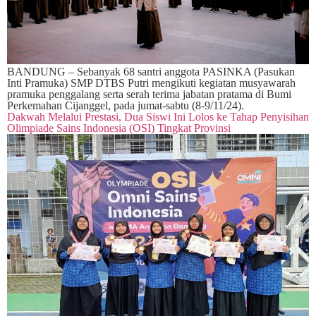
BANDUNG – Sebanyak 68 santri anggota PASINKA (Pasukan
Inti Pramuka) SMP DTBS Putri mengikuti kegiatan musyawarah
pramuka penggalang serta serah terima jabatan pratama di Bumi
Perkemahan Cijanggel, pada jumat-sabtu (8-9/11/24).
Dakwah Melalui Prestasi, Dua Siswi Ini Lolos ke Tahap Penyisihan
Olimpiade Sains Indonesia (OSI) Tingkat Provinsi