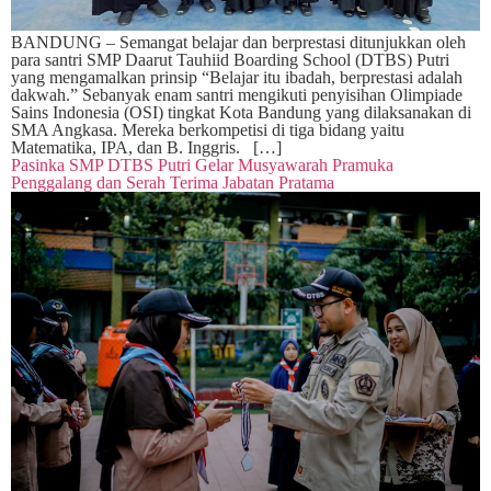
BANDUNG – Semangat belajar dan berprestasi ditunjukkan oleh
para santri SMP Daarut Tauhiid Boarding School (DTBS) Putri
yang mengamalkan prinsip “Belajar itu ibadah, berprestasi adalah
dakwah.” Sebanyak enam santri mengikuti penyisihan Olimpiade
Sains Indonesia (OSI) tingkat Kota Bandung yang dilaksanakan di
SMA Angkasa. Mereka berkompetisi di tiga bidang yaitu
Matematika, IPA, dan B. Inggris. […]
Pasinka SMP DTBS Putri Gelar Musyawarah Pramuka
Penggalang dan Serah Terima Jabatan Pratama