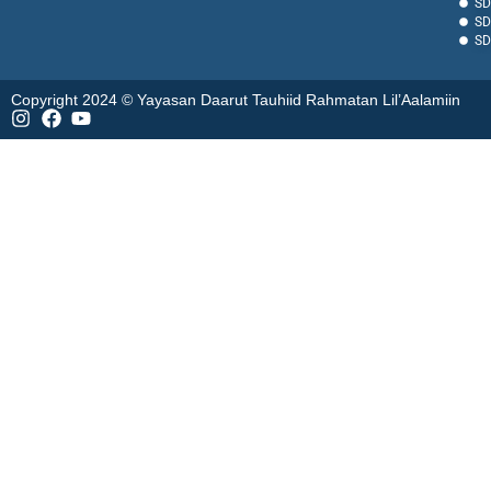
SD
SD
SD
Copyright 2024 © Yayasan Daarut Tauhiid Rahmatan Lil’Aalamiin