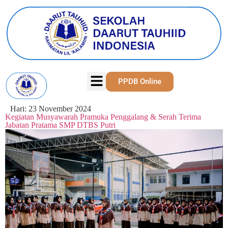
PPDB Online
Hari:
23 November 2024
Kegiatan Musyawarah Pramuka Penggalang & Serah Terima
Jabatan Pratama SMP DTBS Putri