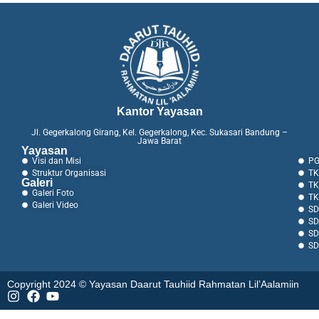
Kantor Yayasan
Jl. Gegerkalong Girang, Kel. Gegerkalong, Kec. Sukasari Bandung –
Jawa Barat
Yayasan
Visi dan Misi
PG
Struktur Organisasi
TK
Galeri
TK
Galeri Foto
TK
Galeri Video
SD
SD
SD
SD
Copyright 2024 © Yayasan Daarut Tauhiid Rahmatan Lil’Aalamiin