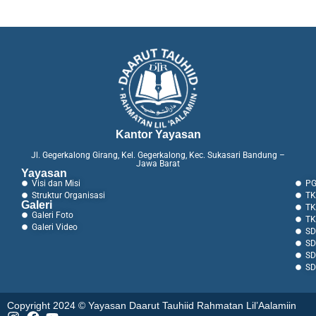
Kantor Yayasan
Jl. Gegerkalong Girang, Kel. Gegerkalong, Kec. Sukasari Bandung –
Jawa Barat
Yayasan
Visi dan Misi
PG
Struktur Organisasi
TK
Galeri
TK
Galeri Foto
TK
Galeri Video
SD
SD
SD
SD
Copyright 2024 © Yayasan Daarut Tauhiid Rahmatan Lil’Aalamiin