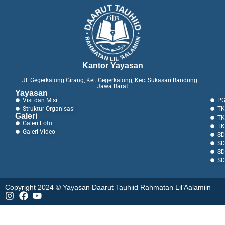
Kantor Yayasan
Jl. Gegerkalong Girang, Kel. Gegerkalong, Kec. Sukasari Bandung –
Jawa Barat
Yayasan
Visi dan Misi
PG
Struktur Organisasi
TK
Galeri
TK
Galeri Foto
TK
Galeri Video
SD
SD
SD
SD
Copyright 2024 © Yayasan Daarut Tauhiid Rahmatan Lil’Aalamiin