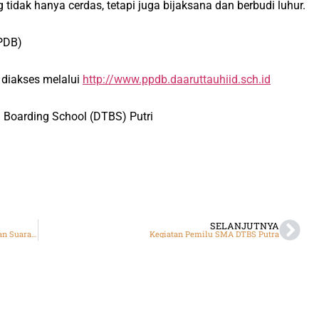
idak hanya cerdas, tetapi juga bijaksana dan berbudi luhur.
PPDB)
 diakses melalui
http://www.ppdb.daaruttauhiid.sch.id
Boarding School (DTBS) Putri
SELANJUTNYA
Gelar Pemilu, Ini Paslon OSDT SMA DTBS Putra dengan Suara Terbanyak
Kegiatan Pemilu SMA DTBS Putra