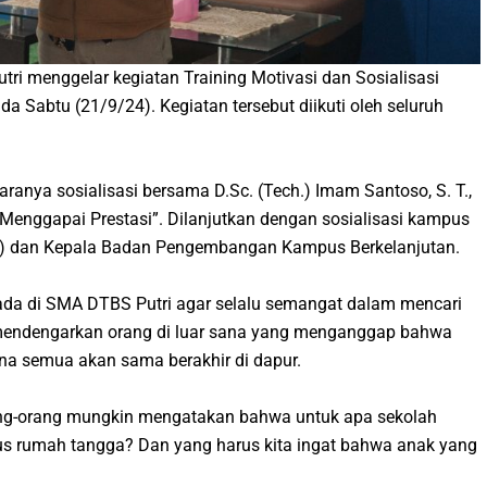
ri menggelar kegiatan Training Motivasi dan Sosialisasi
 Sabtu (21/9/24). Kegiatan tersebut diikuti oleh seluruh
ranya sosialisasi bersama D.Sc. (Tech.) Imam Santoso, S. T.,
enggapai Prestasi”. Dilanjutkan dengan sosialisasi kampus
BUD) dan Kepala Badan Pengembangan Kampus Berkelanjutan.
ada di SMA DTBS Putri agar selalu semangat dalam mencari
 mendengarkan orang di luar sana yang menganggap bahwa
ena semua akan sama berakhir di dapur.
ng-orang mungkin mengatakan bahwa untuk apa sekolah
rus rumah tangga? Dan yang harus kita ingat bahwa anak yang