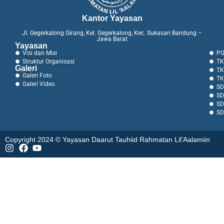
Kantor Yayasan
Jl. Gegerkalong Girang, Kel. Gegerkalong, Kec. Sukasari Bandung –
Jawa Barat
Yayasan
Visi dan Misi
PG
Struktur Organisasi
TK
Galeri
TK
Galeri Foto
TK
Galeri Video
SD
SD
SD
SD
Copyright 2024 © Yayasan Daarut Tauhiid Rahmatan Lil’Aalamiin