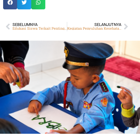
SEBELUMNYA
SELANJUTNYA
Edukasi Siswa Terkait Pentingnya Menjaga Kebersihan Diri, SMP DTBS Putra Gelar Penyuluhan Kesehatan Bertajuk ‘Mengenal Personal Hygiene’
Kegiatan Penyuluhan Kesehatan SMP DTBS Putra