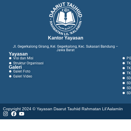
Kantor Yayasan
Jl. Gegerkalong Girang, Kel. Gegerkalong, Kec. Sukasari Bandung –
Jawa Barat
Yayasan
Visi dan Misi
PG
Struktur Organisasi
TK
Galeri
TK
Galeri Foto
TK
Galeri Video
SD
SD
SD
SD
Copyright 2024 © Yayasan Daarut Tauhiid Rahmatan Lil’Aalamiin