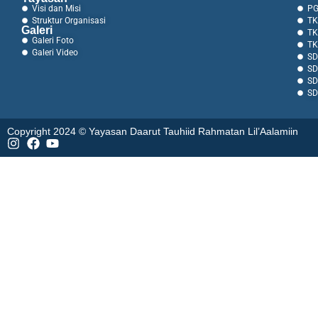
Visi dan Misi
PG
Struktur Organisasi
TK
Galeri
TK
Galeri Foto
TK
Galeri Video
SD
SD
SD
SD
Copyright 2024 © Yayasan Daarut Tauhiid Rahmatan Lil’Aalamiin