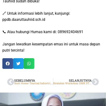
Tauhiid
sudah dibuka!
🔗 Untuk informasi lebih lanjut, kunjungi:
ppdb.daaruttauhiid.sch.id
📞 Atau hubungi Humas kami di: 089692404691
Jangan lewatkan kesempatan emas ini untuk masa depan
putri tercinta!
SEBELUMNYA
SELANJUTNYA
Ikuti Home Touring Industri, Siswa SMP DTBS Putra Antusias Belajar di SMK DTBS Putra
Kegiatan Workshop SMK DTBS