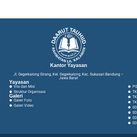
Kantor Yayasan
Jl. Gegerkalong Girang, Kel. Gegerkalong, Kec. Sukasari Bandung –
Jawa Barat
Yayasan
Visi dan Misi
PG
Struktur Organisasi
TK
Galeri
TK
Galeri Foto
TK
Galeri Video
SD
SD
SD
SD