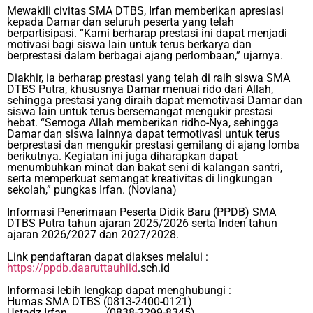
Mewakili civitas SMA DTBS, Irfan memberikan apresiasi
kepada Damar dan seluruh peserta yang telah
berpartisipasi. “Kami berharap prestasi ini dapat menjadi
motivasi bagi siswa lain untuk terus berkarya dan
berprestasi dalam berbagai ajang perlombaan,” ujarnya.
Diakhir, ia berharap prestasi yang telah di raih siswa SMA
DTBS Putra, khususnya Damar menuai rido dari Allah,
sehingga prestasi yang diraih dapat memotivasi Damar dan
siswa lain untuk terus bersemangat mengukir prestasi
hebat.
“Semoga Allah memberikan ridho-Nya, sehingga
Damar dan siswa lainnya dapat termotivasi untuk terus
berprestasi dan mengukir prestasi gemilang di ajang lomba
berikutnya. Kegiatan ini juga diharapkan dapat
menumbuhkan minat dan bakat seni di kalangan santri,
serta memperkuat semangat kreativitas di lingkungan
sekolah,” pungkas Irfan. (Noviana)
Informasi Penerimaan Peserta Didik Baru (PPDB) SMA
DTBS Putra tahun ajaran 2025/2026 serta Inden tahun
ajaran 2026/2027 dan 2027/2028.
Link pendaftaran dapat diakses melalui :
https://ppdb.daaruttauhiid
.sch.id
Informasi lebih lengkap dapat menghubungi :
Humas SMA DTBS (0813-2400-0121)
Ustadz Irfan (0838-2299-8345)