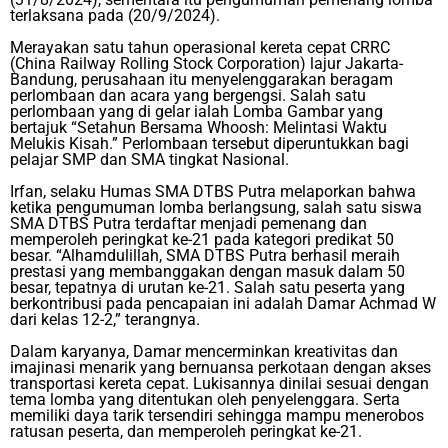
terlaksana pada (20/9/2024).
Merayakan satu tahun operasional kereta cepat CRRC
(China Railway Rolling Stock Corporation) lajur Jakarta-
Bandung, perusahaan itu menyelenggarakan beragam
perlombaan dan acara yang bergengsi. Salah satu
perlombaan yang di gelar ialah Lomba Gambar yang
bertajuk “Setahun Bersama Whoosh: Melintasi Waktu
Melukis Kisah.” Perlombaan tersebut diperuntukkan bagi
pelajar SMP dan SMA tingkat Nasional.
Irfan, selaku Humas SMA DTBS Putra melaporkan bahwa
ketika pengumuman lomba berlangsung, salah satu siswa
SMA DTBS Putra terdaftar menjadi pemenang dan
memperoleh peringkat ke-21 pada kategori predikat 50
besar. “Alhamdulillah, SMA DTBS Putra berhasil meraih
prestasi yang membanggakan dengan masuk dalam 50
besar, tepatnya di urutan ke-21. Salah satu peserta yang
berkontribusi pada pencapaian ini adalah Damar Achmad W
dari kelas 12-2,” terangnya.
Dalam karyanya, Damar mencerminkan kreativitas dan
imajinasi menarik yang bernuansa perkotaan dengan akses
transportasi kereta cepat. Lukisannya dinilai sesuai dengan
tema lomba yang ditentukan oleh penyelenggara. Serta
memiliki daya tarik tersendiri sehingga mampu menerobos
ratusan peserta, dan memperoleh peringkat ke-21.