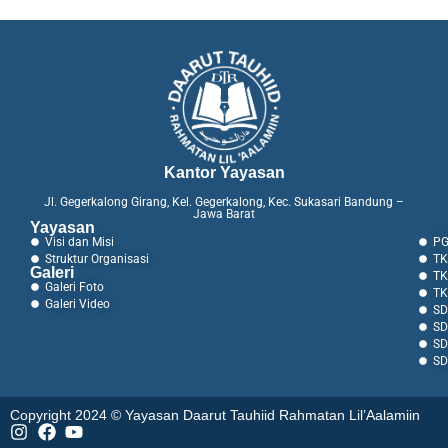
Kantor Yayasan
Jl. Gegerkalong Girang, Kel. Gegerkalong, Kec. Sukasari Bandung –
Jawa Barat
Yayasan
Visi dan Misi
PG
Struktur Organisasi
TK
Galeri
TK
Galeri Foto
TK
Galeri Video
SD
SD
SD
SD
Copyright 2024 © Yayasan Daarut Tauhiid Rahmatan Lil’Aalamiin