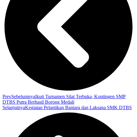
Prev
Sebelumnya
Ikuti Turnamen Silat Terbuka, Kontingen SMP
DTBS Putra Berhasil Borong Medali
Selanjutnya
Kegiatan Pelantikan Bantara dan Laksana SMK DTBS