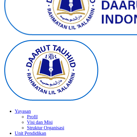
Yayasan
Profil
Visi dan Misi
Struktur Organisasi
Unit Pendidikan