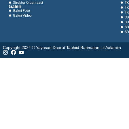
Struktur Organisasi
TK
Galeri
TK
Galeri Foto
TK
Galeri Video
SD
SD
SD
SD
Copyright 2024 © Yayasan Daarut Tauhiid Rahmatan Lil’Aalamiin