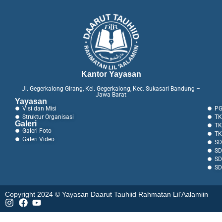
Kantor Yayasan
Jl. Gegerkalong Girang, Kel. Gegerkalong, Kec. Sukasari Bandung –
Jawa Barat
Yayasan
Visi dan Misi
PG
Struktur Organisasi
TK
Galeri
TK
Galeri Foto
TK
Galeri Video
SD
SD
SD
SD
Copyright 2024 © Yayasan Daarut Tauhiid Rahmatan Lil’Aalamiin