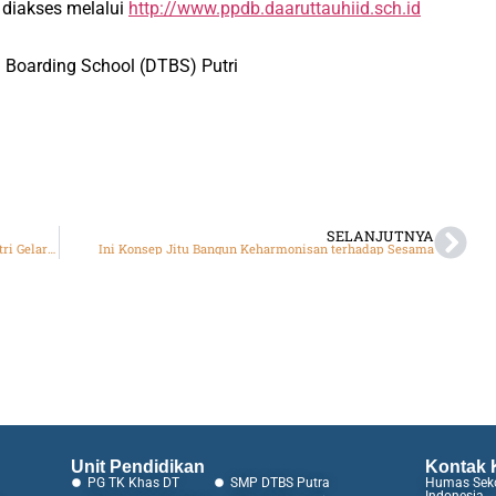
 diakses melalui
http://www.ppdb.daaruttauhiid.sch.id
Boarding School (DTBS) Putri
SELANJUTNYA
Kolaborasi bersama SD Daarut Tauhiid, SMP DTBS Putri Gelar Semarak Kemerdekaan
Ini Konsep Jitu Bangun Keharmonisan terhadap Sesama
Unit Pendidikan
Kontak 
PG TK Khas DT
SMP DTBS Putra
Humas Seko
Indonesia