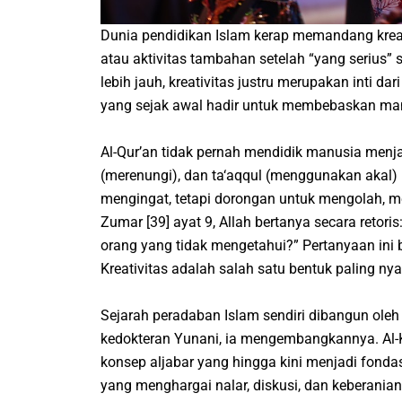
Dunia pendidikan Islam kerap memandang kreati
atau aktivitas tambahan setelah “yang serius” sel
lebih jauh, kreativitas justru merupakan inti da
yang sejak awal hadir untuk membebaskan man
Al-Qur’an tidak pernah mendidik manusia menjad
(merenungi), dan
ta‘aqqul
(menggunakan akal) b
mengingat, tetapi dorongan untuk mengolah, 
Zumar [39] ayat 9, Allah bertanya secara retoris
orang yang tidak mengetahui?”
Pertanyaan ini 
Kreativitas adalah salah satu bentuk paling nya
Sejarah peradaban Islam sendiri dibangun oleh 
kedokteran Yunani, ia mengembangkannya. Al-K
konsep aljabar yang hingga kini menjadi fonda
yang menghargai nalar, diskusi, dan keberanian 