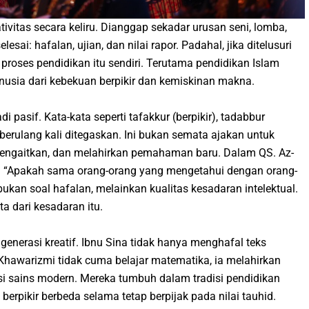
vitas secara keliru. Dianggap sekadar urusan seni, lomba,
esai: hafalan, ujian, dan nilai rapor. Padahal, jika ditelusuri
ri proses pendidikan itu sendiri. Terutama pendidikan Islam
usia dari kebekuan berpikir dan kemiskinan makna.
i pasif. Kata-kata seperti
tafakkur
(berpikir),
tadabbur
erulang kali ditegaskan. Ini bukan semata ajakan untuk
mengaitkan, dan melahirkan pemahaman baru. Dalam QS. Az-
:
“Apakah sama orang-orang yang mengetahui dengan orang-
bukan soal hafalan, melainkan kualitas kesadaran intelektual.
ta dari kesadaran itu.
generasi kreatif. Ibnu Sina tidak hanya menghafal teks
hawarizmi tidak cuma belajar matematika, ia melahirkan
si sains modern. Mereka tumbuh dalam tradisi pendidikan
berpikir berbeda selama tetap berpijak pada nilai tauhid.