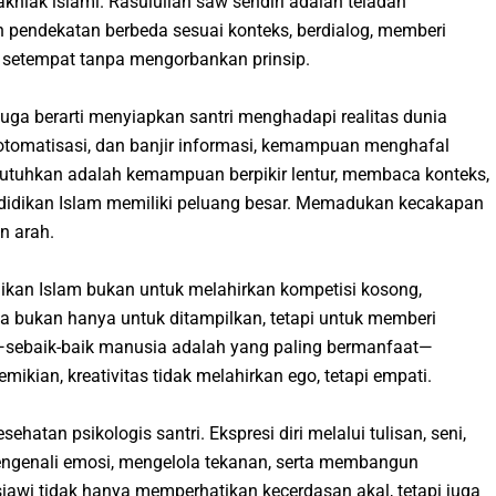
 akhlak islami. Rasulullah saw sendiri adalah teladan
 pendekatan berbeda sesuai konteks, berdialog, memberi
etempat tanpa mengorbankan prinsip.
juga berarti menyiapkan santri menghadapi realitas dunia
 otomatisasi, dan banjir informasi, kemampuan menghafal
ibutuhkan adalah kemampuan berpikir lentur, membaca konteks,
endidikan Islam memiliki peluang besar. Memadukan kecakapan
n arah.
dikan Islam bukan untuk melahirkan kompetisi kosong,
ya bukan hanya untuk ditampilkan, tetapi untuk memberi
sebaik-baik manusia adalah yang paling bermanfaat—
ikian, kreativitas tidak melahirkan ego, tetapi empati.
ehatan psikologis santri. Ekspresi diri melalui tulisan, seni,
ngenali emosi, mengelola tekanan, serta membangun
iawi tidak hanya memperhatikan kecerdasan akal, tetapi juga