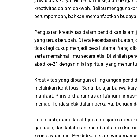
jawab atas karya. Nilai-nilai ini sejalan dengan
kreativitas dalam dakwah. Beliau menggunakan
perumpamaan, bahkan memanfaatkan budaya s
Penguatan kreativitas dalam pendidikan Islam 
yang terus berubah. Di era kecerdasan buatan,
tidak lagi cukup menjadi bekal utama. Yang d
serta memaknai ilmu secara etis. Di sinilah p
abad ke-21 dengan nilai spiritual yang menuntu
Kreativitas yang dibangun di lingkungan pendi
melainkan kontribusi. Santri belajar bahwa kar
manfaat. Prinsip
khairunnas anfa‘uhum linnas
—
menjadi fondasi etik dalam berkarya. Dengan dem
Lebih jauh, ruang kreatif juga menjadi sarana kes
gagasan, dan kolaborasi membantu mereka me
kepercayaan diri. Pendidikan Islam yang manus