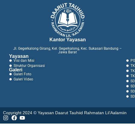
Kantor Yayasan
Jl. Gegerkalong Girang, Kel. Gegerkalong, Kec. Sukasari Bandung –
Jawa Barat
Yayasan
Visi dan Misi
PG
Struktur Organisasi
TK
Galeri
TK
Galeri Foto
TK
Galeri Video
SD
SD
SD
SD
Copyright 2024 © Yayasan Daarut Tauhiid Rahmatan Lil’Aalamiin