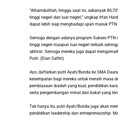
“
Alhamdulillah
, hingga saat ini, sebanyak 80,7
tinggi negeri dan luar negeri,” ungkap Irfan Ha
dapat lebih siap menghadapi ujian masuk PTN 
Semoga dengan adanya program Sukses PTN ini 
tinggi negeri maupun luar negeri terbaik sehi
akhirat. Semoga mereka juga dapat mengamalka
Putri.
(Dian Safitri)
Ayo, daftarkan putri Ayah/Bunda ke SMA Daarut
kesempatan bagi mereka untuk meraih masa de
pembiasaan ibadah yang kuat, pendidikan karakte
serta pengembangan minat dan bakat yang ter
Tak hanya itu, putri Ayah/Bunda juga akan m
pendidikan
leadership
dan
entrepreneurship
. M