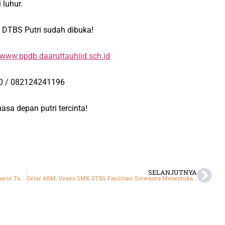
 luhur.
DTBS Putri
sudah dibuka!
/www.ppdb.daaruttauhiid.sch.id
10 / 082124241196
sa depan putri tercinta!
SELANJUTNYA
Kegiatan Outing Class dan Kajian Parenting TK&SD Daarut Tauhiid Cianjur
Gelar ABM, Upaya SMK DTBS Fasilitasi Siswanya Menentukan Pilihan Jurusan di Perguruan Tinggi