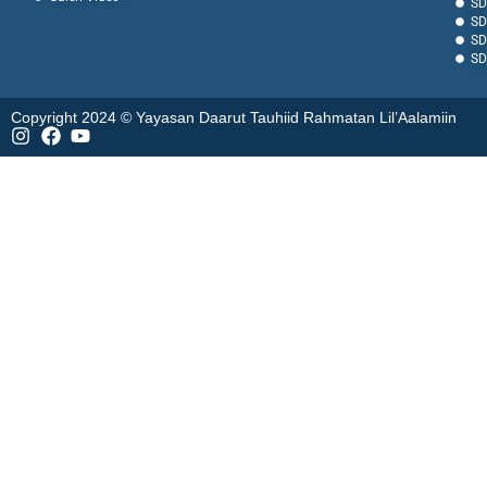
SD
SD
SD
SD
Copyright 2024 © Yayasan Daarut Tauhiid Rahmatan Lil’Aalamiin