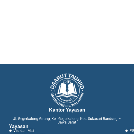
Kantor Yayasan
Jl. Gegerkalong Girang, Kel. Gegerkalong, Kec. Sukasari Bandung –
Jawa Barat
Yayasan
Visi dan Misi
PG