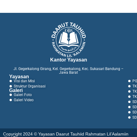
Kantor Yayasan
Jl. Gegerkalong Girang, Kel. Gegerkalong, Kec. Sukasari Bandung –
Jawa Barat
Yayasan
Visi dan Misi
PG
Struktur Organisasi
TK
Galeri
TK
Galeri Foto
TK
Galeri Video
SD
SD
SD
SD
Copyright 2024 © Yayasan Daarut Tauhiid Rahmatan Lil’Aalamiin