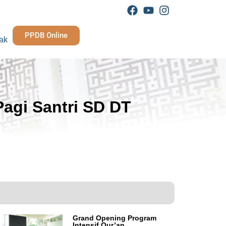
PPDB Online
ak
agi Santri SD DT
Grand Opening Program
Intensif Qur’an