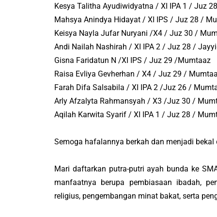
Kesya Talitha Ayudiwidyatna / XI IPA 1 / Juz 
Mahsya Anindya Hidayat / XI IPS / Juz 28 / M
Keisya Nayla Jufar Nuryani /X4 / Juz 30 / Mu
Andi Nailah Nashirah / XI IPA 2 / Juz 28 / Jayy
Gisna Faridatun N /XI IPS / Juz 29 /Mumtaaz
Raisa Evliya Gevherhan / X4 / Juz 29 / Mumta
Farah Difa Salsabila / XI IPA 2 /Juz 26 / Mumt
Arly Afzalyta Rahmansyah / X3 /Juz 30 / Mum
Aqilah Karwita Syarif / XI IPA 1 / Juz 28 / Mum
Semoga hafalannya berkah dan menjadi bekal d
Mari daftarkan putra-putri ayah bunda ke SM
manfaatnya berupa pembiasaan ibadah, pend
religius, pengembangan minat bakat, serta pe