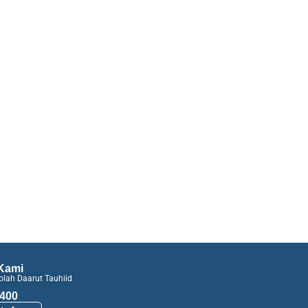
Kami
lah Daarut Tauhiid
400