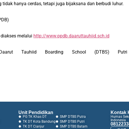
idak hanya cerdas, tetapi juga bijaksana dan berbudi luhur.
PPDB)
 diakses melalui
http://www.ppdb.daaruttauhiid.sch.id
rut Tauhiid Boarding School (DTBS) Putri
Unit Pendidikan
Kontak 
PG TK Khas DT
SMP DTBS Putra
Humas Seko
Indonesia
i
TK DT Kota Bandung
SMP DTBS Putri
0812233
TK DT Cianjur
SMP DTBS Batam