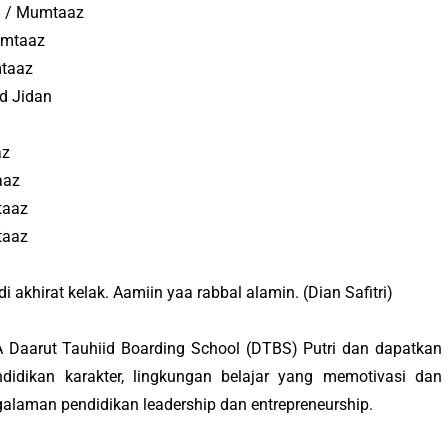
28 / Mumtaaz
umtaaz
mtaaz
id Jidan
az
aaz
taaz
taaz
i akhirat kelak.
Aamiin
yaa rabbal alamin.
(Dian Safitri)
A Daarut Tauhiid Boarding School (DTBS) Putri dan dapatkan
idikan karakter, lingkungan belajar yang memotivasi dan
ngalaman pendidikan
leadership
dan
entrepreneurship
.