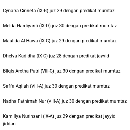
Cynarra Cinnefa (IX-B) juz 29 dengan predikat mumtaz
Melda Hardiyanti (IX-D) juz 30 dengan predikat mumtaz
Maulida Al-Hawa (IX-C) juz 29 dengan predikat mumtaz
Dhelya Kadidha (IX-C) juz 28 dengan predikat jayyid
Bilqis Aretha Putri (VIII-C) juz 30 dengan predikat mumtaz
Saffa Aqilah (VIII-A) juz 30 dengan predikat mumtaz
Nadha Fathimah Nur (VIII-A) juz 30 dengan predikat mumtaz
Kamillya Nurinsani (IX-A) juz 29 dengan predikat jayyid
jiddan