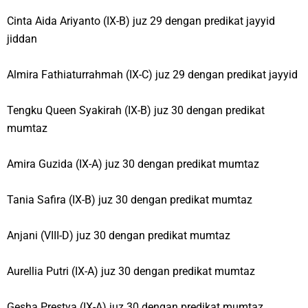
Cinta Aida Ariyanto (IX-B) juz 29 dengan predikat jayyid
jiddan
Almira Fathiaturrahmah (IX-C) juz 29 dengan predikat jayyid
Tengku Queen Syakirah (IX-B) juz 30 dengan predikat
mumtaz
Amira Guzida (IX-A) juz 30 dengan predikat mumtaz
Tania Safira (IX-B) juz 30 dengan predikat mumtaz
Anjani (VIII-D) juz 30 dengan predikat mumtaz
Aurellia Putri (IX-A) juz 30 dengan predikat mumtaz
Gesha Prestya (IX-A) juz 30 dengan predikat mumtaz