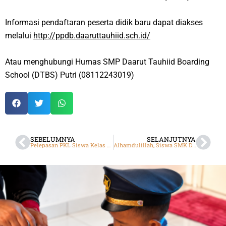
Informasi pendaftaran peserta didik baru dapat diakses
melalui
http://ppdb.daaruttauhiid.sch.id/
Atau menghubungi Humas SMP Daarut Tauhiid Boarding
School (DTBS) Putri (08112243019)
SEBELUMNYA
SELANJUTNYA
Pelepasan PKL Siswa Kelas 12 SMK DTBS
Alhamdulillah, Siswa SMK DTBS Ini Berhasil Juarai Bandung Open Pencak Silat Tournament 2024