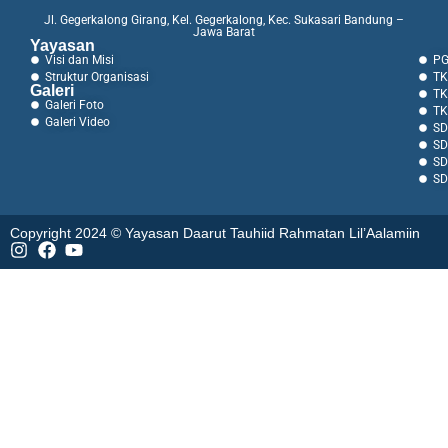
Jl. Gegerkalong Girang, Kel. Gegerkalong, Kec. Sukasari Bandung –
Jawa Barat
Yayasan
Visi dan Misi
PG
Struktur Organisasi
TK
Galeri
TK
Galeri Foto
TK
Galeri Video
SD
SD
SD
SD
Copyright 2024 © Yayasan Daarut Tauhiid Rahmatan Lil’Aalamiin