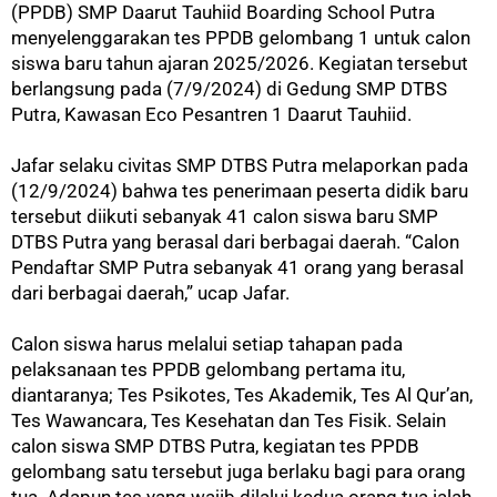
(PPDB) SMP Daarut Tauhiid Boarding School Putra
menyelenggarakan tes PPDB gelombang 1 untuk calon
siswa baru tahun ajaran 2025/2026. Kegiatan tersebut
berlangsung pada (7/9/2024) di Gedung SMP DTBS
Putra, Kawasan Eco Pesantren 1 Daarut Tauhiid.
Jafar selaku civitas SMP DTBS Putra melaporkan pada
(12/9/2024) bahwa tes penerimaan peserta didik baru
tersebut diikuti sebanyak 41 calon siswa baru SMP
DTBS Putra yang berasal dari berbagai daerah. “Calon
Pendaftar SMP Putra sebanyak 41 orang yang berasal
dari berbagai daerah,” ucap Jafar.
Calon siswa harus melalui setiap tahapan pada
pelaksanaan tes PPDB gelombang pertama itu,
diantaranya; Tes Psikotes, Tes Akademik, Tes Al Qur’an,
Tes Wawancara, Tes Kesehatan dan Tes Fisik. Selain
calon siswa SMP DTBS Putra, kegiatan tes PPDB
gelombang satu tersebut juga berlaku bagi para orang
tua. Adapun tes yang wajib dilalui kedua orang tua ialah