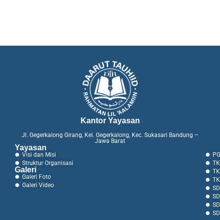
Kantor Yayasan
Jl. Gegerkalong Girang, Kel. Gegerkalong, Kec. Sukasari Bandung –
Jawa Barat
Yayasan
Visi dan Misi
PG
Struktur Organisasi
TK
Galeri
TK
Galeri Foto
TK
Galeri Video
SD
SD
SD
SD