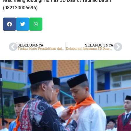
Atau menghubungi Humas SD Daarut Tauhiid Batam
(082130006696)
SEBELUMNYA
SELANJUTNYA
Tinjau Mutu Pendidikan dalam Sekolah, SMK DTBS Laksanakan Asesmen Nasional
Kolaborasi bersama SD Daarut Tauhiid, SMP DTBS Putri Gelar Semarak Kemerdekaan