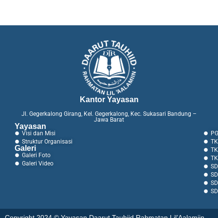
Kantor Yayasan
Jl. Gegerkalong Girang, Kel. Gegerkalong, Kec. Sukasari Bandung –
Jawa Barat
Yayasan
Visi dan Misi
PG
Struktur Organisasi
TK
Galeri
TK
Galeri Foto
TK
Galeri Video
SD
SD
SD
SD
Copyright 2024 © Yayasan Daarut Tauhiid Rahmatan Lil’Aalamiin