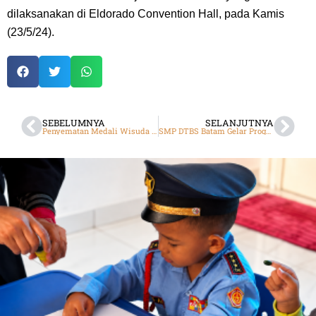
dilaksanakan di Eldorado Convention Hall, pada Kamis
(23/5/24).
SEBELUMNYA
SELANJUTNYA
Penyematan Medali Wisuda SMK DTBS
SMP DTBS Batam Gelar Program Khidmat Masyarakat (PKM) 2024