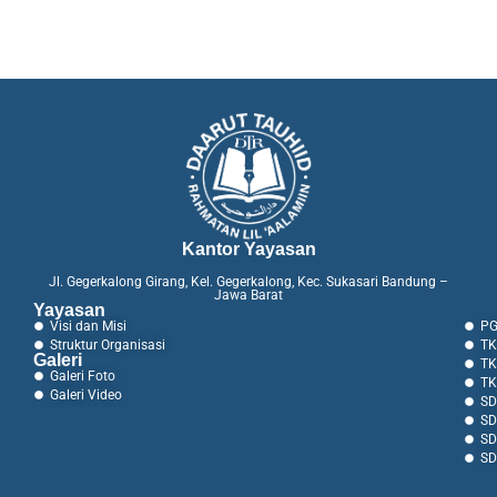
Kantor Yayasan
Jl. Gegerkalong Girang, Kel. Gegerkalong, Kec. Sukasari Bandung –
Jawa Barat
Yayasan
Visi dan Misi
PG
Struktur Organisasi
TK
Galeri
TK
Galeri Foto
TK
Galeri Video
SD
SD
SD
SD