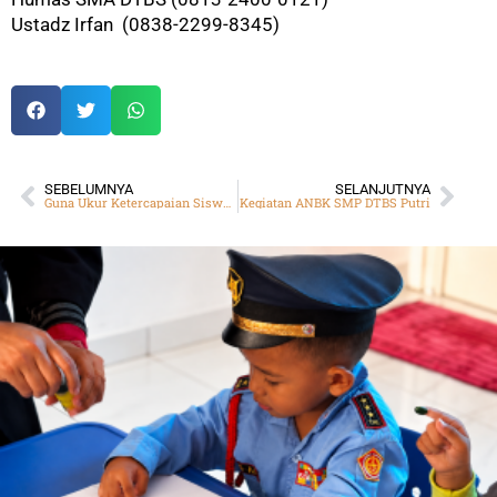
Ustadz Irfan (0838-2299-8345)
SEBELUMNYA
SELANJUTNYA
Guna Ukur Ketercapaian Siswa, SD Daarut Tauhiid Batam Gelar Kegiatan Pekan Sumatif Harian
Kegiatan ANBK SMP DTBS Putri