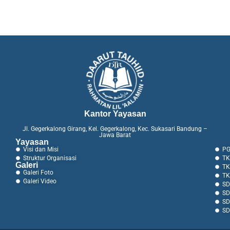
Kantor Yayasan
Jl. Gegerkalong Girang, Kel. Gegerkalong, Kec. Sukasari Bandung –
Jawa Barat
Yayasan
Visi dan Misi
PG
Struktur Organisasi
TK
Galeri
TK
Galeri Foto
TK
Galeri Video
SD
SD
SD
SD