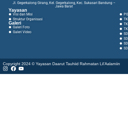
Jl. Gegerkalong Girang, Kel. Gegerkalong, Kec. Sukasari Bandung –
Jawa Barat
Yayasan
Visi dan Misi
PG
Struktur Organisasi
TK
Galeri
TK
Galeri Foto
TK
Galeri Video
SD
SD
SD
SD
Copyright 2024 © Yayasan Daarut Tauhiid Rahmatan Lil’Aalamiin