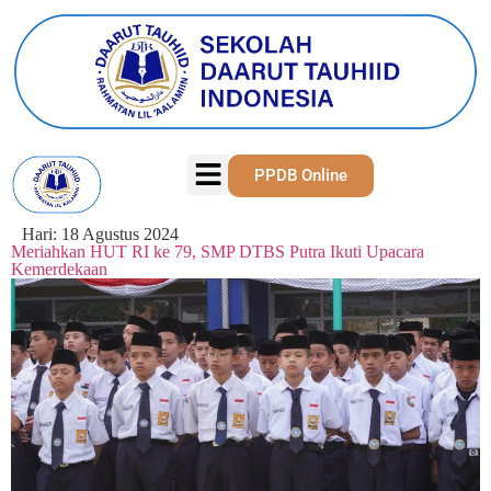
PPDB Online
Hari:
18 Agustus 2024
Meriahkan HUT RI ke 79, SMP DTBS Putra Ikuti Upacara
Kemerdekaan