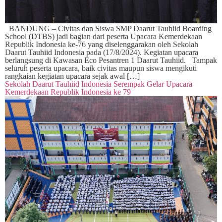
BANDUNG – Civitas dan Siswa SMP Daarut Tauhiid Boarding
School (DTBS) jadi bagian dari peserta Upacara Kemerdekaan
Republik Indonesia ke-76 yang diselenggarakan oleh Sekolah
Daarut Tauhiid Indonesia pada (17/8/2024). Kegiatan upacara
berlangsung di Kawasan Eco Pesantren 1 Daarut Tauhiid. Tampak
seluruh peserta upacara, baik civitas maupun siswa mengikuti
rangkaian kegiatan upacara sejak awal […]
Sekolah Daarut Tauhiid Indonesia Serempak Gelar Upacara
Kemerdekaan Republik Indonesia ke 79