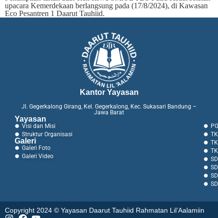
upacara Kemerdekaan berlangsung pada (17/8/2024), di Kawasan
Eco Pesantren 1 Daarut Tauhiid.
Kantor Yayasan
Jl. Gegerkalong Girang, Kel. Gegerkalong, Kec. Sukasari Bandung –
Jawa Barat
Yayasan
Visi dan Misi
PG
Struktur Organisasi
TK
Galeri
TK
Galeri Foto
TK
Galeri Video
SD
SD
SD
SD
Copyright 2024 © Yayasan Daarut Tauhiid Rahmatan Lil’Aalamiin