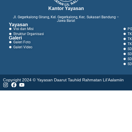
Kantor Yayasan
Jl. Gegerkalong Girang, Kel. Gegerkalong, Kec. Sukasari Bandung –
Jawa Barat
Yayasan
Visi dan Misi
PG
Struktur Organisasi
TK
Galeri
TK
Galeri Foto
TK
Galeri Video
SD
SD
SD
SD
Copyright 2024 © Yayasan Daarut Tauhiid Rahmatan Lil’Aalamiin