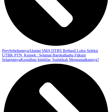
Prev
Sebelumnya
Alumni SMA DTBS Berhasil Lolos Seleksi
UTBK PTN, Kepsek : Selamat Barokallaahu Fiikum
Selanjutnya
Keajaiban Istighfar, Sudahkah Mengamalkannya?