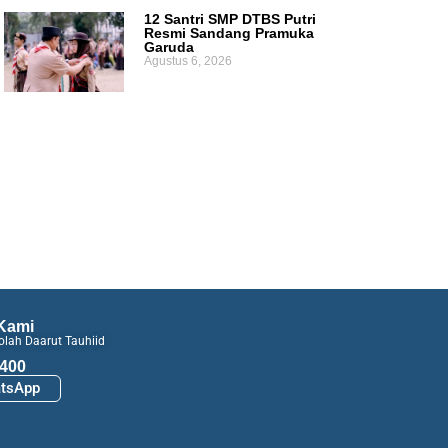
12 Santri SMP DTBS Putri
Resmi Sandang Pramuka
Garuda
Agustus 6, 2026
Kami
lah Daarut Tauhiid
400
tsApp