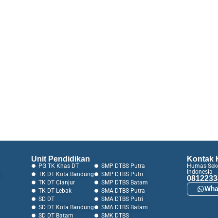
Unit Pendidikan
Kontak 
PG TK Khas DT
SMP DTBS Putra
Humas Seko
Indonesia
i
TK DT Kota Bandung
SMP DTBS Putri
0812233
TK DT Cianjur
SMP DTBS Batam
Wha
TK DT Lebak
SMA DTBS Putra
SD DT
SMA DTBS Putri
SD DT Kota Bandung
SMA DTBS Batam
SD DT Batam
SMK DTBS