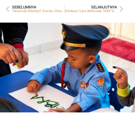
SEBELUMNYA
SELANJUTNYA
Tausiyah Khotmil Qur’an, Ustadz Sapria : Ada Momen Allah Hilangkan Ayat Al-Quran dari Mushaf Itu
Edukasi Cara Beternak, SMP DTBS Batam Terima Hibah 3000 Ekor Lele dari Orang Tua Santri