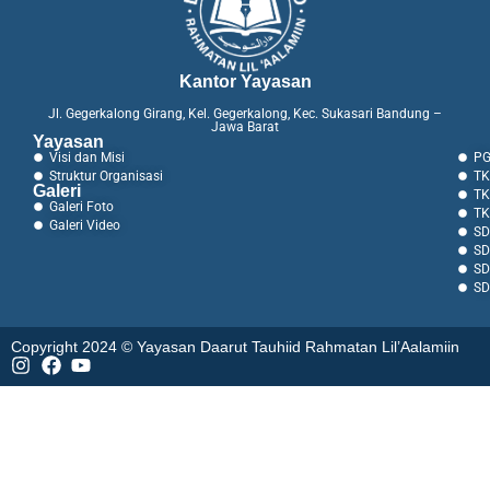
Kantor Yayasan
Jl. Gegerkalong Girang, Kel. Gegerkalong, Kec. Sukasari Bandung –
Jawa Barat
Yayasan
Visi dan Misi
PG
Struktur Organisasi
TK
Galeri
TK
Galeri Foto
TK
Galeri Video
SD
SD
SD
SD
Copyright 2024 © Yayasan Daarut Tauhiid Rahmatan Lil’Aalamiin